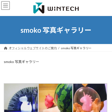
コ
ナ
ン
ビ
テ
ゲ
ン
ー
ツ
シ
へ
ョ
smoko 写真ギャラリー
ス
ン
キ
に
ッ
移
プ
動
オフィシャルウェブサイトのご案内
smoko 写真ギャラリー
smoko 写真ギャラリー